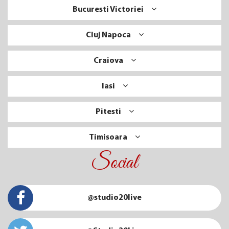
Bucuresti Victoriei
Cluj Napoca
Craiova
Iasi
Pitesti
Timisoara
Social
@studio20live