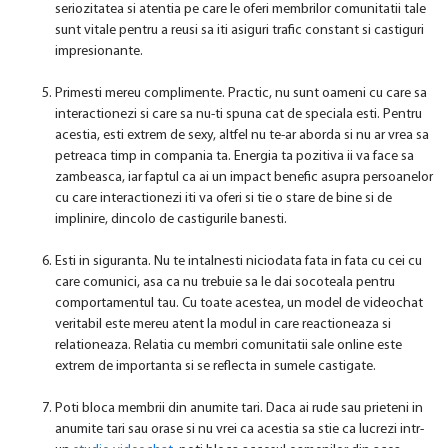
seriozitatea si atentia pe care le oferi membrilor comunitatii tale
sunt vitale pentru a reusi sa iti asiguri trafic constant si castiguri
impresionante.
Primesti mereu complimente. Practic, nu sunt oameni cu care sa
interactionezi si care sa nu-ti spuna cat de speciala esti. Pentru
acestia, esti extrem de sexy, altfel nu te-ar aborda si nu ar vrea sa
petreaca timp in compania ta. Energia ta pozitiva ii va face sa
zambeasca, iar faptul ca ai un impact benefic asupra persoanelor
cu care interactionezi iti va oferi si tie o stare de bine si de
implinire, dincolo de castigurile banesti.
Esti in siguranta. Nu te intalnesti niciodata fata in fata cu cei cu
care comunici, asa ca nu trebuie sa le dai socoteala pentru
comportamentul tau. Cu toate acestea, un model de videochat
veritabil este mereu atent la modul in care reactioneaza si
relationeaza. Relatia cu membri comunitatii sale online este
extrem de importanta si se reflecta in sumele castigate.
Poti bloca membrii din anumite tari. Daca ai rude sau prieteni in
anumite tari sau orase si nu vrei ca acestia sa stie ca lucrezi intr-