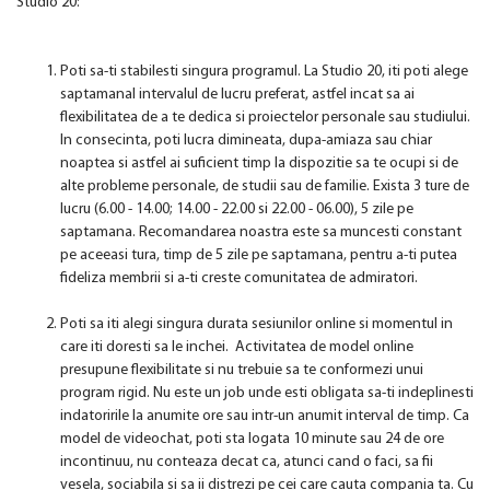
Studio 20:
Poti sa-ti stabilesti singura programul. La Studio 20, iti poti alege
saptamanal intervalul de lucru preferat, astfel incat sa ai
flexibilitatea de a te dedica si proiectelor personale sau studiului.
In consecinta, poti lucra dimineata, dupa-amiaza sau chiar
noaptea si astfel ai suficient timp la dispozitie sa te ocupi si de
alte probleme personale, de studii sau de familie. Exista 3 ture de
lucru (6.00 - 14.00; 14.00 - 22.00 si 22.00 - 06.00), 5 zile pe
saptamana. Recomandarea noastra este sa muncesti constant
pe aceeasi tura, timp de 5 zile pe saptamana, pentru a-ti putea
fideliza membrii si a-ti creste comunitatea de admiratori.
Poti sa iti alegi singura durata sesiunilor online si momentul in
care iti doresti sa le inchei. Activitatea de model online
presupune flexibilitate si nu trebuie sa te conformezi unui
program rigid. Nu este un job unde esti obligata sa-ti indeplinesti
indatoririle la anumite ore sau intr-un anumit interval de timp. Ca
model de videochat, poti sta logata 10 minute sau 24 de ore
incontinuu, nu conteaza decat ca, atunci cand o faci, sa fii
vesela, sociabila si sa ii distrezi pe cei care cauta compania ta. Cu