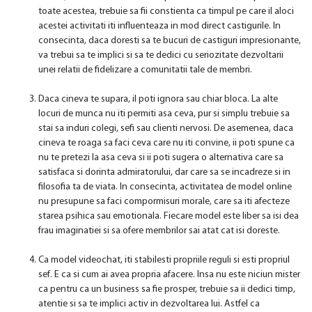
toate acestea, trebuie sa fii constienta ca timpul pe care il aloci
acestei activitati iti influenteaza in mod direct castigurile. In
consecinta, daca doresti sa te bucuri de castiguri impresionante,
va trebui sa te implici si sa te dedici cu seriozitate dezvoltarii
unei relatii de fidelizare a comunitatii tale de membri.
Daca cineva te supara, il poti ignora sau chiar bloca. La alte
locuri de munca nu iti permiti asa ceva, pur si simplu trebuie sa
stai sa induri colegi, sefi sau clienti nervosi. De asemenea, daca
cineva te roaga sa faci ceva care nu iti convine, ii poti spune ca
nu te pretezi la asa ceva si ii poti sugera o alternativa care sa
satisfaca si dorinta admiratorului, dar care sa se incadreze si in
filosofia ta de viata. In consecinta, activitatea de model online
nu presupune sa faci compormisuri morale, care sa iti afecteze
starea psihica sau emotionala. Fiecare model este liber sa isi dea
frau imaginatiei si sa ofere membrilor sai atat cat isi doreste.
Ca model videochat, iti stabilesti propriile reguli si esti propriul
sef. E ca si cum ai avea propria afacere. Insa nu este niciun mister
ca pentru ca un business sa fie prosper, trebuie sa ii dedici timp,
atentie si sa te implici activ in dezvoltarea lui. Astfel ca