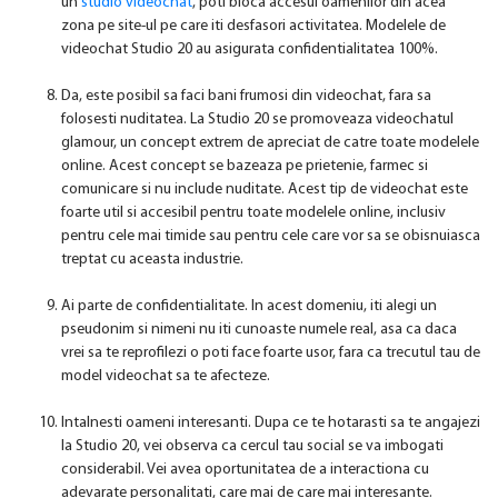
un
studio videochat
, poti bloca accesul oamenilor din acea
zona pe site-ul pe care iti desfasori activitatea. Modelele de
videochat Studio 20 au asigurata confidentialitatea 100%.
Da, este posibil sa faci bani frumosi din videochat, fara sa
folosesti nuditatea. La Studio 20 se promoveaza videochatul
glamour, un concept extrem de apreciat de catre toate modelele
online. Acest concept se bazeaza pe prietenie, farmec si
comunicare si nu include nuditate. Acest tip de videochat este
foarte util si accesibil pentru toate modelele online, inclusiv
pentru cele mai timide sau pentru cele care vor sa se obisnuiasca
treptat cu aceasta industrie.
Ai parte de confidentialitate. In acest domeniu, iti alegi un
pseudonim si nimeni nu iti cunoaste numele real, asa ca daca
vrei sa te reprofilezi o poti face foarte usor, fara ca trecutul tau de
model videochat sa te afecteze.
Intalnesti oameni interesanti. Dupa ce te hotarasti sa te angajezi
la Studio 20, vei observa ca cercul tau social se va imbogati
considerabil. Vei avea oportunitatea de a interactiona cu
adevarate personalitati, care mai de care mai interesante.