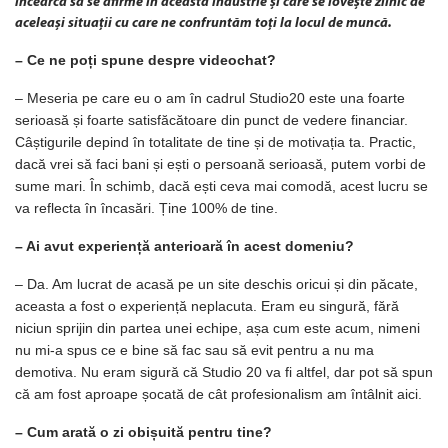
încearcă să se afirme în această industrie și care se lovește zilnic de
aceleași situații cu care ne confruntăm toți la locul de muncă.
– Ce ne poți spune despre videochat?
– Meseria pe care eu o am în cadrul Studio20 este una foarte
serioasă și foarte satisfăcătoare din punct de vedere financiar.
Câștigurile depind în totalitate de tine și de motivația ta. Practic,
dacă vrei să faci bani și ești o persoană serioasă, putem vorbi de
sume mari. În schimb, dacă ești ceva mai comodă, acest lucru se
va reflecta în încasări. Ține 100% de tine.
– Ai avut experiență anterioară în acest domeniu?
– Da. Am lucrat de acasă pe un site deschis oricui și din păcate,
aceasta a fost o experiență neplacuta. Eram eu singură, fără
niciun sprijin din partea unei echipe, așa cum este acum, nimeni
nu mi-a spus ce e bine să fac sau să evit pentru a nu ma
demotiva. Nu eram sigură că Studio 20 va fi altfel, dar pot să spun
că am fost aproape șocată de cât profesionalism am întâlnit aici.
– Cum arată o zi obișuită pentru tine?