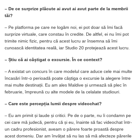
– De ce surprize plăcute ai avut ai avut parte de la membrii
tăi?
– Pe platforma pe care ne logăm noi, ei pot doar să îmi facă
surprize virtuale, care constau în credite. De altfel, ei nu îmi pot
trimite nimic fizic, pentru că acest lucru ar însemna să îmi
cunoască identitatea reală, iar Studio 20 protejează acest lucru.
– Știu că ai câștigat o excursie. În ce context?
– A existat un concurs în care modelul care aduce cele mai multe
încasări într-o perioadă poate câștiga o excursie la alegere între
mai multe destinații. Eu am ales Maldive și urmează să plec în
februarie, împreună cu alte modele de la celalate studiouri.
– Care este percepția lumii despre videochat?
– Eu am primit și laude și critici. Pe de o parte, nu îi condamn pe
cei care mă judecă, pentru că și eu, înainte să fac videochat într-
un cadru profesionist, aveam o părere foarte proastă despre
acest domeniu. Dar am învățat să nu las să mă afecteze părerile