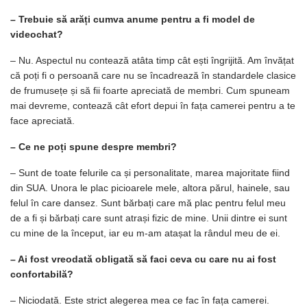
– Trebuie să arăți cumva anume pentru a fi
model de
videochat
?
– Nu. Aspectul nu contează atâta timp cât ești îngrijită. Am învățat
că poți fi o persoană care nu se încadrează în standardele clasice
de frumusețe și să fii foarte apreciată de membri. Cum spuneam
mai devreme, contează cât efort depui în fața camerei pentru a te
face apreciată.
– Ce ne poți spune despre membri?
– Sunt de toate felurile ca și personalitate, marea majoritate fiind
din SUA. Unora le plac picioarele mele, altora părul, hainele, sau
felul în care dansez. Sunt bărbați care mă plac pentru felul meu
de a fi și bărbați care sunt atrași fizic de mine. Unii dintre ei sunt
cu mine de la început, iar eu m-am atașat la rândul meu de ei.
– Ai fost vreodată obligată să faci ceva cu care nu ai fost
confortabilă?
– Niciodată. Este strict alegerea mea ce fac în fața camerei.