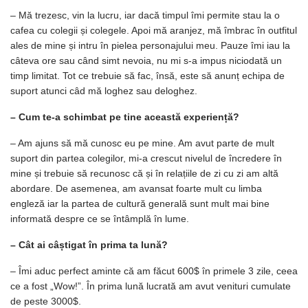
– Mă trezesc, vin la lucru, iar dacă timpul îmi permite stau la o
cafea cu colegii și colegele. Apoi mă aranjez, mă îmbrac în outfitul
ales de mine și intru în pielea personajului meu. Pauze îmi iau la
câteva ore sau când simt nevoia, nu mi s-a impus niciodată un
timp limitat. Tot ce trebuie să fac, însă, este să anunț echipa de
suport atunci câd mă loghez sau deloghez.
– Cum te-a schimbat pe tine această experiență?
– Am ajuns să mă cunosc eu pe mine. Am avut parte de mult
suport din partea colegilor, mi-a crescut nivelul de încredere în
mine și trebuie să recunosc că și în relațiile de zi cu zi am altă
abordare. De asemenea, am avansat foarte mult cu limba
engleză iar la partea de cultură generală sunt mult mai bine
informată despre ce se întâmplă în lume.
– Cât ai câștigat în prima ta lună?
– Îmi aduc perfect aminte că am făcut 600$ în primele 3 zile, ceea
ce a fost „Wow!”. În prima lună lucrată am avut venituri cumulate
de peste 3000$.