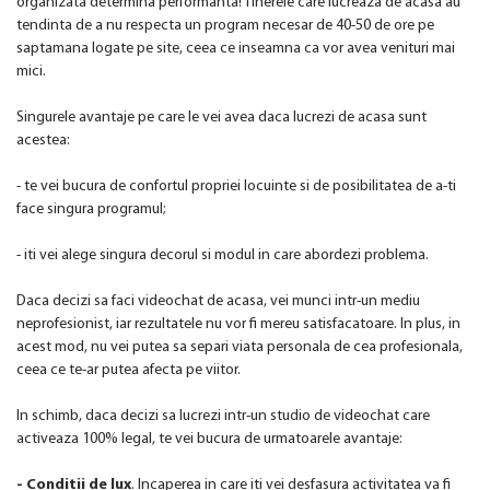
organizata determina performanta! Tinerele care lucreaza de acasa au
tendinta de a nu respecta un program necesar de 40-50 de ore pe
saptamana logate pe site, ceea ce inseamna ca vor avea venituri mai
mici.
Singurele avantaje pe care le vei avea daca lucrezi de acasa sunt
acestea:
- te vei bucura de confortul propriei locuinte si de posibilitatea de a-ti
face singura programul;
- iti vei alege singura decorul si modul in care abordezi problema.
Daca decizi sa faci videochat de acasa, vei munci intr-un mediu
neprofesionist, iar rezultatele nu vor fi mereu satisfacatoare. In plus, in
acest mod, nu vei putea sa separi viata personala de cea profesionala,
ceea ce te-ar putea afecta pe viitor.
In schimb, daca decizi sa lucrezi intr-un studio de videochat care
activeaza 100% legal, te vei bucura de urmatoarele avantaje:
- Conditii de lux
. Incaperea in care iti vei desfasura activitatea va fi