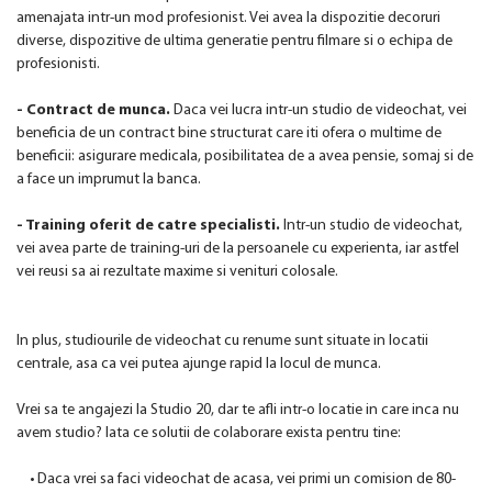
amenajata intr-un mod profesionist. Vei avea la dispozitie decoruri
diverse, dispozitive de ultima generatie pentru filmare si o echipa de
profesionisti.
- Contract de munca.
Daca vei lucra intr-un studio de videochat, vei
beneficia de un contract bine structurat care iti ofera o multime de
beneficii: asigurare medicala, posibilitatea de a avea pensie, somaj si de
a face un imprumut la banca.
- Training oferit de catre specialisti.
Intr-un studio de videochat,
vei avea parte de training-uri de la persoanele cu experienta, iar astfel
vei reusi sa ai rezultate maxime si venituri colosale.
In plus, studiourile de videochat cu renume sunt situate in locatii
centrale, asa ca vei putea ajunge rapid la locul de munca.
Vrei sa te angajezi la Studio 20, dar te afli intr-o locatie in care inca nu
avem studio? Iata ce solutii de colaborare exista pentru tine:
• Daca vrei sa faci videochat de acasa, vei primi un comision de 80-