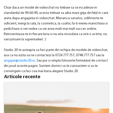
Chiar daca un model de videochat nu trebuie sa se incadreze in
standardul de 90-60-90, acesta trebuie sa aiba mare grija de felul in care
arata dupa angajarea in videochat. Mananca sanatos, odihneste-te
suficient, mergi la sala, la cosmetica, la coafor, fa-ti mereu manichiura si
pedichiura si vei vedea ca vei avea mult mai mult succes online.
Reinventeaza-te in fiecare luna si nu uita niciodata ca esti o actrita, nu
vanzatoare la supermarket. :)
Studio 20 te asteapta sa faci parte din echipa de modele de videochat,
asa ca nu ezita sa ne contactezi la 0724.777.757, 0748.777.757 sau la
angajari@studio20.ro
. Sau pur si simplu foloseste formularul de contact
din josul acestei pagini. Suntem dornici sa te cunoastem si sa te
convingem ca faci cea mai buna alegere Studio 20.
Articole recente