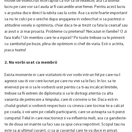
model de videochat este faptul ca vor sa se relaxeze, asa ca ultimul
lucru pe care vor sa-l auda ar fi vaicarelile unei femei. Pentru acest lucru
s-ar putea duce direct la iubita sau la sotie. Asa ca este foarte important
sa nu te culci pe o ureche dupa angajarea in videochat si sa pastrezi o
atitudine vesela si optimista, chiar daca te-ai trezit cu fata la cearsaf sau
ai avut o zi mai proasta. Probleme cu prietenul? Necazuri in familie? O zi
fara trafic? Un membru care te-a injurat? Pe toate trebuie sa le primesti
cu zambetul pe buze, plina de optimism si chef de viata. Esti o actrita,
joaca teatru!
2. Nu vorbi urat cu membrii
Exista momente in care vizitatorii iti vor vorbi intr-un fel pe care nu-l
agreezi sau iti vor cere lucruri pe care nu vrei sa le faci. In loc sa te
enervezi pe ei si sa le vorbesti urat pentru ca ti-au incalcat limitele,
trebuie sa fii extrem de diplomata si sa le distragi atentia cu alta
varianta de petrecere a timpului, care iti convine si tie. Daca esti in
chatul gratuit si vorbesti respectuos cu cineva care tocmai te-a calcat
pe coada, ii vei uimi pe ceilalti participanti, care se asteapta sa-ti pierzi
cumpatul. Felul in care reactionezi ii va influenta mult, asa ca gandeste-
te de doua ori inainte sa faci sau sa spui ceva nepotrivit. Scopul tau nu
este sa ai ultimul cuvant, ci sa ai cuvantul care te va duce in privat.