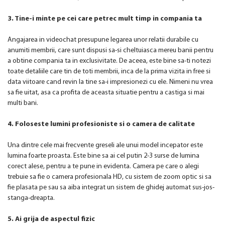
3. Tine-i minte pe cei care petrec mult timp in compania ta
Angajarea in videochat presupune legarea unor relatii durabile cu
anumiti membrii, care sunt dispusi sa-si cheltuiasca mereu banii pentru
a obtine compania ta in exclusivitate. De aceea, este bine sa-ti notezi
toate detaliile care tin de toti membrii, inca de la prima vizita in free si
data viitoare cand revin la tine sa-i impresionezi cu ele. Nimeni nu vrea
sa fie uitat, asa ca profita de aceasta situatie pentru a castiga si mai
multi bani.
4. Foloseste lumini profesioniste si o camera de calitate
Una dintre cele mai frecvente greseli ale unui model incepator este
lumina foarte proasta. Este bine sa ai cel putin 2-3 surse de lumina
corect alese, pentru a te pune in evidenta. Camera pe care o alegi
trebuie sa fie o camera profesionala HD, cu sistem de zoom optic si sa
fie plasata pe sau sa aiba integrat un sistem de ghidej automat sus-jos-
stanga-dreapta.
5. Ai grija de aspectul fizic