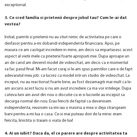
exceptional.
3. Ce cred familia si prietenii despre jobul tau? Cum le-ai dat
vestea?
Initial, parintii si prietenii nu au stiut nimic de activitatea pe care o
desfasor pentru a-mi dobandi independenta financiara. Apoi, pe
masura ce am castigat incredere in mine, am decis sa impartasesc acest
aspect al vietii mele cu prietenii foarte apropiati mie. Dupa aproape un
an de cand am devenit model de videochat, am decis ca e momentul
sa fac pasul final. Mi-am facut curaj si le-am spus parintilor care e de fapt
adevaratul meu job: ca lucrez ca model intr-un studio de videochat. La
inceput, nu au reactionat foarte bine, au fost dezamagiti mai mult ca le-
am ascuns acest lucru si nu am avut incredere ca ma vor intelege. Dupa
cateva luni am avut din nou o discutie cu ei si lucrurile au inceput sa
decurga normal din nou. Erau fericiti de faptul ca devenisem
independenta, reusisem sa imi iau o masina a mea si deja strangeam
bani pentru a-mi lua o casa. Ce-si mai puteau dori de la mine: eram
fericita, linistita si traiam o viata de lux!
4. Ai un iubit? Daca da, el ce parere are despre activitatea ta