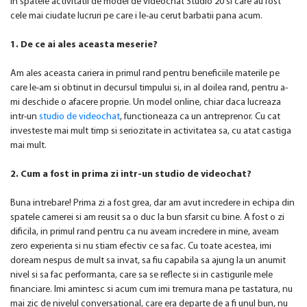
in spatele activitatii de model de videochat Studio 20 si care au fost
cele mai ciudate lucruri pe care i le-au cerut barbatii pana acum.
1. De ce ai ales aceasta meserie?
Am ales aceasta cariera in primul rand pentru beneficiile materile pe
care le-am si obtinut in decursul timpului si, in al doilea rand, pentru a-
mi deschide o afacere proprie. Un model online, chiar daca lucreaza
intr-un
studio de videochat
, functioneaza ca un antreprenor. Cu cat
investeste mai mult timp si seriozitate in activitatea sa, cu atat castiga
mai mult.
2. Cum a fost in prima zi intr-un studio de videochat?
Buna intrebare! Prima zi a fost grea, dar am avut incredere in echipa din
spatele camerei si am reusit sa o duc la bun sfarsit cu bine. A fost o zi
dificila, in primul rand pentru ca nu aveam incredere in mine, aveam
zero experienta si nu stiam efectiv ce sa fac. Cu toate acestea, imi
doream nespus de mult sa invat, sa fiu capabila sa ajung la un anumit
nivel si sa fac performanta, care sa se reflecte si in castigurile mele
financiare. Imi amintesc si acum cum imi tremura mana pe tastatura, nu
mai zic de nivelul conversational, care era departe de a fi unul bun, nu