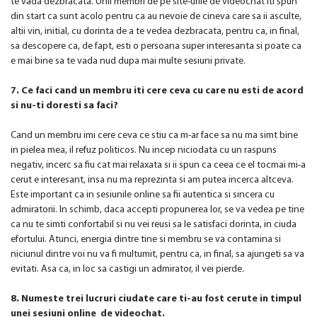
te vada dezbracata. Unii membri de pe site-urile de videochat iti spun
din start ca sunt acolo pentru ca au nevoie de cineva care sa ii asculte,
altii vin, initial, cu dorinta de a te vedea dezbracata, pentru ca, in final,
sa descopere ca, de fapt, esti o persoana super interesanta si poate ca
e mai bine sa te vada nud dupa mai multe sesiuni private.
7. Ce faci cand un membru iti cere ceva cu care nu esti de acord
si nu-ti doresti sa faci?
Cand un membru imi cere ceva ce stiu ca m-ar face sa nu ma simt bine
in pielea mea, il refuz politicos. Nu incep niciodata cu un raspuns
negativ, incerc sa fiu cat mai relaxata si ii spun ca ceea ce el tocmai mi-a
cerut e interesant, insa nu ma reprezinta si am putea incerca altceva.
Este important ca in sesiunile online sa fii autentica si sincera cu
admiratorii. In schimb, daca accepti propunerea lor, se va vedea pe tine
ca nu te simti confortabil si nu vei reusi sa le satisfaci dorinta, in ciuda
efortului. Atunci, energia dintre tine si membru se va contamina si
niciunul dintre voi nu va fi multumit, pentru ca, in final, sa ajungeti sa va
evitati. Asa ca, in loc sa castigi un admirator, il vei pierde.
8. Numeste trei lucruri ciudate care ti-au fost cerute in timpul
unei sesiuni online de videochat.