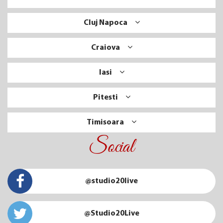
Cluj Napoca
Craiova
Iasi
Pitesti
Timisoara
Social
@studio20live
@Studio20Live