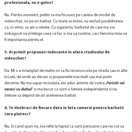
profesionala, nu e gelos?
Nu. Pentru moment, prefer sa ma focusez pe cariera de model de
videochat, nu pe un barbat. Cu toate acestea, nu exclud posibilitatea
ca, in viitor, sa am o relatie. Cu siguranta, barbatul de care ma voi
indragosti va intelege ceea ce fac si ma va sustine, caci fericirea mea va
fi importanta pentru el.
5. Ai primit propuneri indecente in afara studioului de
videochat?
Da. Mi s-a intamplat de multe ori sa fiu recunoscuta pe strada sau in alte
locatii, de unde au decurs si propunerile mai mult sau mai putin
decente. Nu ma supar niciodata, imi aduc aminte de vorba „
Fericiti cei
saraci cu duhul
” si ma bucur ca sunt o femeie independenta si nu
trebuie sa depind de un asemenea barbat.
6. Te dezbraci de fiecare data in fata camerei pentru barbatii
care platesc?
Nu. Si cand spun nu, ma refer la faptul ca sunt persoane care nu vor sa