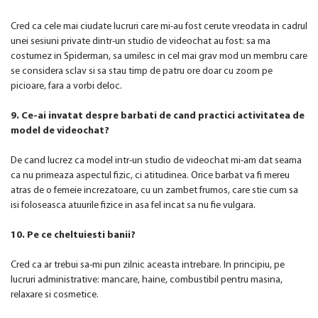
Cred ca cele mai ciudate lucruri care mi-au fost cerute vreodata in cadrul
unei sesiuni private dintr-un studio de videochat au fost: sa ma
costumez in Spiderman, sa umilesc in cel mai grav mod un membru care
se considera sclav si sa stau timp de patru ore doar cu zoom pe
picioare, fara a vorbi deloc.
9. Ce-ai invatat despre barbati de cand practici activitatea de
model de videochat?
De cand lucrez ca model intr-un studio de videochat mi-am dat seama
ca nu primeaza aspectul fizic, ci atitudinea. Orice barbat va fi mereu
atras de o femeie increzatoare, cu un zambet frumos, care stie cum sa
isi foloseasca atuurile fizice in asa fel incat sa nu fie vulgara.
10. Pe ce cheltuiesti banii?
Cred ca ar trebui sa-mi pun zilnic aceasta intrebare. In principiu, pe
lucruri administrative: mancare, haine, combustibil pentru masina,
relaxare si cosmetice.