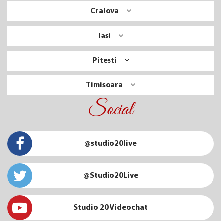
Craiova
Iasi
Pitesti
Timisoara
Social
@studio20live
@Studio20Live
Studio 20 Videochat