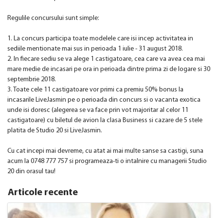
Regulile concursului sunt simple:
1. La concurs participa toate modelele care isi incep activitatea in
sediile mentionate mai sus in perioada 1 iulie - 31 august 2018.
2. In fiecare sediu se va alege 1 castigatoare, cea care va avea cea mai
mare medie de incasari pe ora in perioada dintre prima zi de logare si 30
septembrie 2018.
3. Toate cele 11 castigatoare vor primi ca premiu 50% bonus la
incasarile LiveJasmin pe o perioada din concurs si o vacanta exotica
unde isi doresc (alegerea se va face prin vot majoritar al celor 11
castigatoare) cu biletul de avion la clasa Business si cazare de 5 stele
platita de Studio 20 si LiveJasmin.
Cu cat incepi mai devreme, cu atat ai mai multe sanse sa castigi, suna
acum la 0748 777 757 si programeaza-ti o intalnire cu managerii Studio
20 din orasul tau!
Articole recente