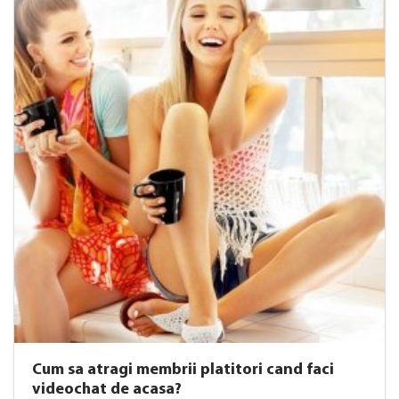
​Cum sa atragi membrii platitori cand faci
videochat de acasa?