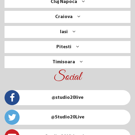
Cluj Napoca
Craiova
Iasi
Pitesti
Timisoara
Social
@studio20live
@Studio20Live