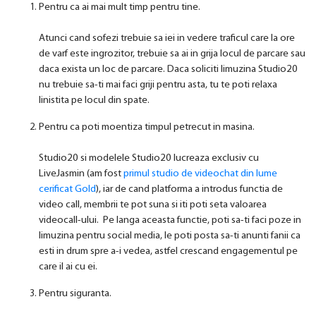
Pentru ca ai mai mult timp pentru tine.
Atunci cand sofezi trebuie sa iei in vedere traficul care la ore
de varf este ingrozitor, trebuie sa ai in grija locul de parcare sau
daca exista un loc de parcare. Daca soliciti limuzina Studio20
nu trebuie sa-ti mai faci griji pentru asta, tu te poti relaxa
linistita pe locul din spate.
Pentru ca poti moentiza timpul petrecut in masina.
Studio20 si modelele Studio20 lucreaza exclusiv cu
LiveJasmin (am fost
primul studio de videochat din lume
cerificat Gold
), iar de cand platforma a introdus functia de
video call, membrii te pot suna si iti poti seta valoarea
videocall-ului. Pe langa aceasta functie, poti sa-ti faci poze in
limuzina pentru social media, le poti posta sa-ti anunti fanii ca
esti in drum spre a-i vedea, astfel crescand engagementul pe
care il ai cu ei.
Pentru siguranta.