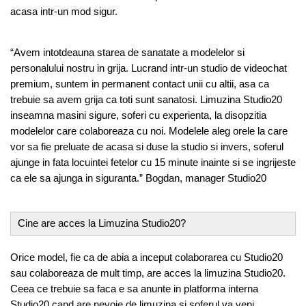
acasa intr-un mod sigur.
“Avem intotdeauna starea de sanatate a modelelor si
personalului nostru in grija. Lucrand intr-un studio de videochat
premium, suntem in permanent contact unii cu altii, asa ca
trebuie sa avem grija ca toti sunt sanatosi. Limuzina Studio20
inseamna masini sigure, soferi cu experienta, la disopzitia
modelelor care colaboreaza cu noi. Modelele aleg orele la care
vor sa fie preluate de acasa si duse la studio si invers, soferul
ajunge in fata locuintei fetelor cu 15 minute inainte si se ingrijeste
ca ele sa ajunga in siguranta.” Bogdan, manager Studio20
Cine are acces la Limuzina Studio20?
Orice model, fie ca de abia a inceput colaborarea cu Studio20
sau colaboreaza de mult timp, are acces la limuzina Studio20.
Ceea ce trebuie sa faca e sa anunte in platforma interna
Studio20 cand are nevoie de limuzina si soferul va veni.