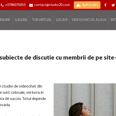
+0786070050
contact@studio20.com
Aplica aici
ISIUNE
GALERIE
TUR VIRTUAL
LOCATII
VIDEOCHAT DE ACASA
IN
subiecte de discutie cu membrii de pe site
un studio de videochat din
 sunt colosale, vei lucra in
iera de succes. Totul depinde
dovada.