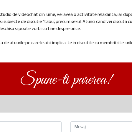
studio de videochat din lume, vei avea o activitate relaxanta, iar dup
si subiecte de discutie “tabu’, precum sexul. Atunci cand vei discuta cu
deschisa si poate vorbi cu tine despre orice.
a de atuurile pe care le ai si implica-te in discutiile cu membrii site-uril
Spune-ti parerea!