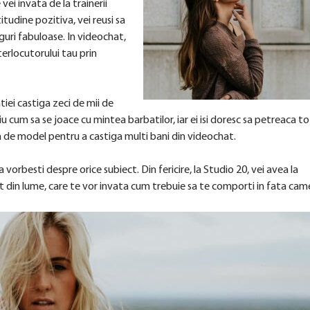
vei invata de la trainerii
itudine pozitiva, vei reusi sa
tiguri fabuloase. In videochat,
terlocutorului tau prin
iei castiga zeci de mii de
u cum sa se joace cu mintea barbatilor, iar ei isi doresc sa petreaca to
ta de model pentru a castiga multi bani din videochat.
 sa vorbesti despre orice subiect. Din fericire, la Studio 20, vei avea la
at din lume, care te vor invata cum trebuie sa te comporti in fata cam