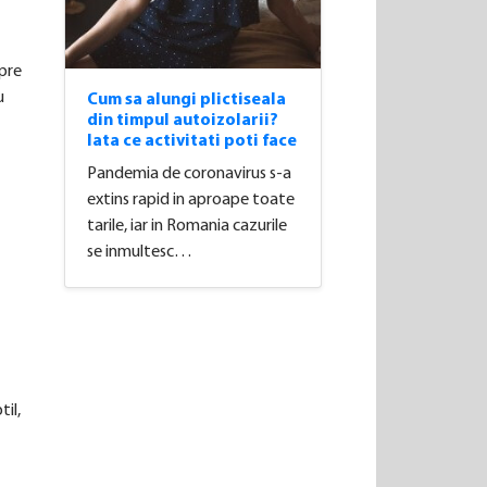
spre
u
Cum sa alungi plictiseala
din timpul autoizolarii?
Iata ce activitati poti face
Pandemia de coronavirus s-a
extins rapid in aproape toate
tarile, iar in Romania cazurile
se inmultesc…
til,