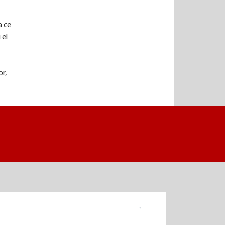
a ce
 el
or,