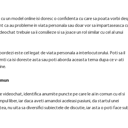
 cu un model online isi doresc o confidenta cu care sa poata vorbi de
ferent ca au probleme in viata personala sau doar vor sa impartaseasca c
hat trebuie sa ii consilieze si sa joace un rol similar cu cel al unui
bordezi este cel legat de viata personala a interlocutorului. Poti sa il
 simti ca isi doreste asta sau poti aborda aceasta tema dupa ce v-ati
ine.
comun
 videochat, identifica anumite puncte pe care le ai in comun cu el si
impul liber, iar daca aveti amandoi aceleasi pasiuni, da startul unei
a, nu uita sa diversifici subiectele de discutie, iar asta o poti face sub