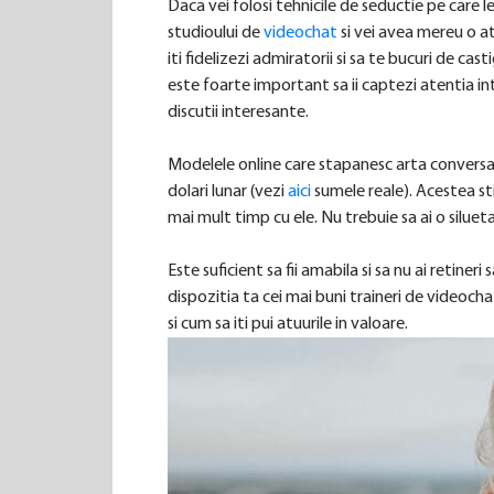
Daca vei folosi tehnicile de seductie pe care le 
studioului de
videochat
si vei avea mereu o at
iti fidelizezi admiratorii si sa te bucuri de cas
este foarte important sa ii captezi atentia in
discutii interesante.
Modelele online care stapanesc arta conversat
dolari lunar (vezi
aici
sumele reale). Acestea sti
mai mult timp cu ele. Nu trebuie sa ai o silue
Este suficient sa fii amabila si sa nu ai retineri
dispozitia ta cei mai buni traineri de videoch
si cum sa iti pui atuurile in valoare.