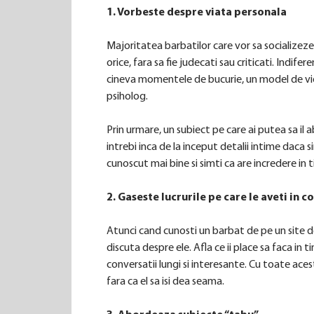
1. Vorbeste despre viata personala
Majoritatea barbatilor care vor sa socializeze
orice, fara sa fie judecati sau criticati. Indi
cineva momentele de bucurie, un model de videoc
psiholog.
Prin urmare, un subiect pe care ai putea sa il a
intrebi inca de la inceput detalii intime daca
cunoscut mai bine si simti ca are incredere in t
2. Gaseste lucrurile pe care le aveti in 
Atunci cand cunosti un barbat de pe un site de
discuta despre ele. Afla ce ii place sa faca in t
conversatii lungi si interesante. Cu toate aceste
fara ca el sa isi dea seama.