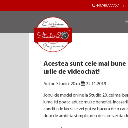
+0748777757
/
M
Acestea sunt cele mai bune 
urile de videochat!
Autor: Studio-20.ro
22.11.2019
Jobul de model online la Studio 20, cel mai b
lume, iti poate aduce multe beneficii. Incasarile
conditii de lux si te vei putea bucura de o car
doar de ambitia si implicarea de care vei da 