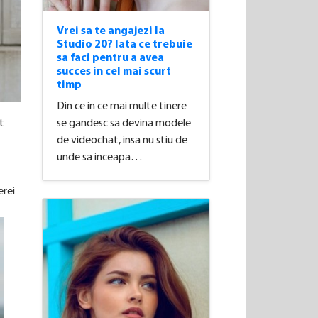
Vrei sa te angajezi la
Studio 20? Iata ce trebuie
sa faci pentru a avea
succes in cel mai scurt
timp
Din ce in ce mai multe tinere
se gandesc sa devina modele
t
de videochat, insa nu stiu de
unde sa inceapa…
erei