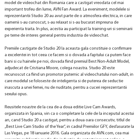
model de videochat din Romania care a castigat vreodata cel mai
important trofeu din lume, AVN Fan Award. La eveniment, modelele si
reprezentantii Studio 20 au avut parte de o atmosfera electrica, in care
oamenii s-au cunoscut, s-au relaxat si s-au bucurat impreuna de
experienta traita. In plus, acestia au participat la training-uri si seminarii
pe teme de interes general pentru industria de videochat.
Premiile castigate de Studio 20 la aceasta gala constituie o confirmare
a excelentei in tot ceea ce facem si o dovada a faptului ca putem face
bani si cu hainele pe noi, dovada fiind premiul Best Non-Adult Model,
adjudecat de Cristiana Moore, colega noastra. Studio 20 este
recunoscut ca fiind un promotor puternic al videochatului non-adult, in
care modelul se foloseste de inteligenta si de puterea de seductie
inascuta a unei femei, nu de nuditate, pentru a cuceri reprezentantii
sexului opus.
Reusitele noastre de la cea de-a doua editie Live Cam Awards,
organizata in Spania, vin ca o completare la cele de la inceputul acestui
an, cand Studio 20 a castigat, pentru a doua oara consecutiv, titlul de
„Best Live Cam Studio of the Year”, in cadrul Premiilor GFY, desfasurate la
Las Vegas, pe 18 ianuarie 2016. Gala organizata de AVN.com, cea mai