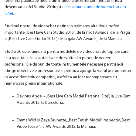
renumita publicatie media din industria de entertainment online, a
desemnat astfel Studio 20 drept
cel mai bun studio de videochat din
lume
.
Studioul nostru de videochat detine in palmares alte doua trofee
importante: „Best Live Cam Studio 2015”, de la Ynot Awards, de la Praga
si „Best Live Cam Studio 2015”, de la gala AW Awards, de la Mamaia.
Studio 20 este faimos si pentru modelele de videochat de top, pe care
le-a recrutat si le-a ajutat sa se dezvolte din punct de vedere
profesional. Ele dispun de toate instrumentele necesare pentru a-si
atinge obiectivele profesionale si pentru a ajunge la varful performantei
in acest domeniu competitiv, astfel ca au fost recompensate cu
numeroase premii internationale:
Devious Angel – „Best Live Cam Model Personal Site”, la Live Cam
Awards 2015, la Barcelona;
Emma Wild si Zeya Brunette, „Best Fetish Model”, respectiv „Best
Video Teaser”, la AW Awards 2015, la Mamaia;