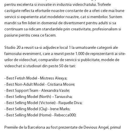
pentru excelenta si inovatie in industria videochatului. Trofeele
castigate reflecta eforturile noastre constante de a oferi cele mai bune
servicii si experiente atat modelelor noastre, cat si membrilor. Suntem
mandri sa fim lideri in domeniul de divertisment pentru adulti si sa
continuam sa ridicam standardele prin creativitate, profesionalism si
pasiune pentru ceea ce facem.
Studio 20 a reusit sa-si adjudece locul 1 la urmatoarele categorii ale
faimosului eveniment, care a reunit peste 1.000 de reprezentanti ai site-
urilor de videochat, companiilor de servicii si publicitate, modele de
videochat si studiouri din peste 50 de tari:
- Best Fetish Model - Mistress Alexya;
- Best Non-Adult Model - Cristiana Moore;
- Best Support Team - Alexandra Vasile;
- Best Selling Model (North) – Taniussha;
- Best Selling Model (Victoriei) - Raquelle Diva;
- Best Selling Model (Cluj) - Irene Marks;
- Best Selling Model (Home) - Rebecca000;
Premiile de la Barcelona au fost prezentate de Devious Angel, primul