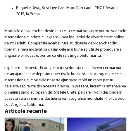
Raquelle Diva, „Best Live Cam Model”, in cadrul YNOT Awards
2015, la Praga.
Modelele de videochat devin din ce in ce mai populare printre vedetele
internationale, odata cu expansiunea industriei de divertisment online
pentru adulti. Competitia acerba intre studiourile de videochat din
Romania ne-a motivat sa gasim cele mai bune solutii de promovare a
angajatelor noastre, pentru ca ele sa atinga performanta.
Experienta de peste 15 ani pe piata si dorinta de a deveni cei mai buni
ne-au ajutat sa ne depasim obiectivele locale si sa le atingem pe cele
internationale, modelele noastre ajungand rapid un reper pentru
celelalte aspirante din aceasta bransa. In prezent, lucram la amenajarea
primului studio european din Statele Unite, pe care il vom deschide in
aceasta vara in inima industriei cinematografice mondiale - Hollywood,
Los Angeles, California.
Articole recente