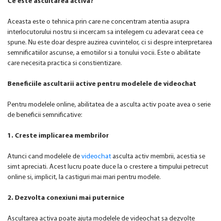
Ce este ascultarea activa?
Aceasta este o tehnica prin care ne concentram atentia asupra
interlocutorului nostru si incercam sa intelegem cu adevarat ceea ce
spune. Nu este doar despre auzirea cuvintelor, ci si despre interpretarea
semnificatiilor ascunse, a emotiilor si a tonului vocii. Este o abilitate
care necesita practica si constientizare.
Beneficiile ascultarii active pentru modelele de videochat
Pentru modelele online, abilitatea de a asculta activ poate avea o serie
de beneficii semnificative:
1. Creste implicarea membrilor
Atunci cand modelele de
videochat
asculta activ membrii, acestia se
simt apreciati. Acest lucru poate duce la o crestere a timpului petrecut
online si, implicit, la castiguri mai mari pentru modele.
2. Dezvolta conexiuni mai puternice
Ascultarea activa poate ajuta modelele de videochat sa dezvolte