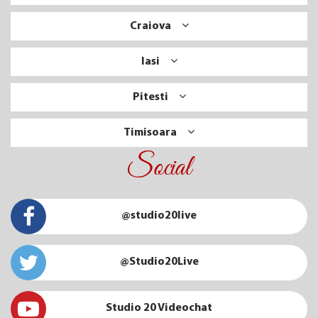
Craiova
Iasi
Pitesti
Timisoara
Social
@studio20live
@Studio20Live
Studio 20 Videochat