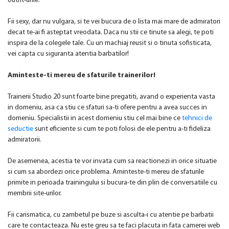
outfit-urile.
Fii sexy, dar nu vulgara, si te vei bucura de o lista mai mare de admiratori
decat te-ai fi asteptat vreodata. Daca nu stii ce tinute sa alegi, te poti
inspira de la colegele tale. Cu un machiaj reusit si o tinuta sofisticata,
vei capta cu siguranta atentia barbatilor!
Aminteste-ti mereu de sfaturile trainerilor!
Trainerii Studio 20 sunt foarte bine pregatiti, avand o experienta vasta
in domeniu, asa ca stiu ce sfaturi sa-ti ofere pentru a avea succes in
domeniu. Specialistii in acest domeniu stiu cel mai bine ce
tehnici de
seductie
sunt eficiente si cum te poti folosi de ele pentru a-ti fideliza
admiratorii.
De asemenea, acestia te vor invata cum sa reactionezi in orice situatie
si cum sa abordezi orice problema. Aminteste-ti mereu de sfaturile
primite in perioada trainingului si bucura-te din plin de conversatiile cu
membrii site-urilor.
Fii carismatica, cu zambetul pe buze si asculta-i cu atentie pe barbatii
care te contacteaza. Nu este greu sa te faci placuta in fata camerei web