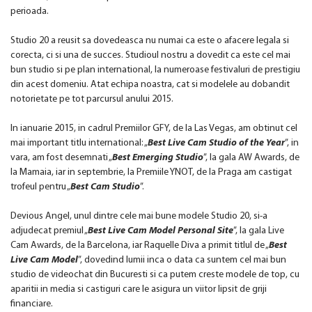
perioada.
Studio 20 a reusit sa dovedeasca nu numai ca este o afacere legala si
corecta, ci si una de succes. Studioul nostru a dovedit ca este cel mai
bun studio si pe plan international, la numeroase festivaluri de prestigiu
din acest domeniu. Atat echipa noastra, cat si modelele au dobandit
notorietate pe tot parcursul anului 2015.
In ianuarie 2015, in cadrul Premiilor GFY, de la Las Vegas, am obtinut cel
mai important titlu international: „
Best Live Cam Studio of the Year
”, in
vara, am fost desemnati „
Best Emerging Studio
”, la gala AW Awards, de
la Mamaia, iar in septembrie, la Premiile YNOT, de la Praga am castigat
trofeul pentru „
Best Cam Studio
”.
Devious Angel, unul dintre cele mai bune modele Studio 20, si-a
adjudecat premiul „
Best Live Cam Model Personal Site
”, la gala Live
Cam Awards, de la Barcelona, iar Raquelle Diva a primit titlul de „
Best
Live Cam Model
”, dovedind lumii inca o data ca suntem cel mai bun
studio de videochat din Bucuresti si ca putem creste modele de top, cu
aparitii in media si castiguri care le asigura un viitor lipsit de griji
financiare.