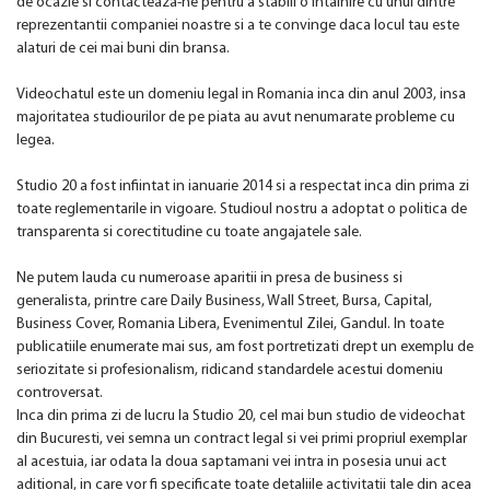
de ocazie si contacteaza-ne pentru a stabili o intalnire cu unul dintre
reprezentantii companiei noastre si a te convinge daca locul tau este
alaturi de cei mai buni din bransa.
Videochatul este un domeniu legal in Romania inca din anul 2003, insa
majoritatea studiourilor de pe piata au avut nenumarate probleme cu
legea.
Studio 20 a fost infiintat in ianuarie 2014 si a respectat inca din prima zi
toate reglementarile in vigoare. Studioul nostru a adoptat o politica de
transparenta si corectitudine cu toate angajatele sale.
Ne putem lauda cu numeroase aparitii in presa de business si
generalista, printre care Daily Business, Wall Street, Bursa, Capital,
Business Cover, Romania Libera, Evenimentul Zilei, Gandul. In toate
publicatiile enumerate mai sus, am fost portretizati drept un exemplu de
seriozitate si profesionalism, ridicand standardele acestui domeniu
controversat.
Inca din prima zi de lucru la Studio 20, cel mai bun studio de videochat
din Bucuresti, vei semna un contract legal si vei primi propriul exemplar
al acestuia, iar odata la doua saptamani vei intra in posesia unui act
aditional, in care vor fi specificate toate detaliile activitatii tale din acea