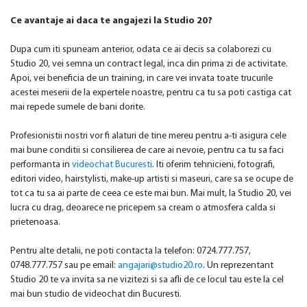
Ce avantaje ai daca te angajezi la Studio 20?
Dupa cum iti spuneam anterior, odata ce ai decis sa colaborezi cu
Studio 20, vei semna un contract legal, inca din prima zi de activitate.
Apoi, vei beneficia de un training, in care vei invata toate trucurile
acestei meserii de la expertele noastre, pentru ca tu sa poti castiga cat
mai repede sumele de bani dorite.
Profesionistii nostri vor fi alaturi de tine mereu pentru a-ti asigura cele
mai bune conditii si consilierea de care ai nevoie, pentru ca tu sa faci
performanta in
videochat Bucuresti
. Iti oferim tehnicieni, fotografi,
editori video, hairstylisti, make-up artisti si maseuri, care sa se ocupe de
tot ca tu sa ai parte de ceea ce este mai bun. Mai mult, la Studio 20, vei
lucra cu drag, deoarece ne pricepem sa cream o atmosfera calda si
prietenoasa.
Pentru alte detalii, ne poti contacta la telefon: 0724.777.757,
0748.777.757 sau pe email:
angajari@studio20.ro
. Un reprezentant
Studio 20 te va invita sa ne vizitezi si sa afli de ce locul tau este la cel
mai bun studio de videochat din Bucuresti.