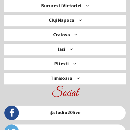
Bucuresti Victoriei
Cluj Napoca
Craiova
Iasi
Pitesti
Timisoara
Social
@studio20live