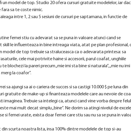
i un model de top. Studio 20 ofera cursuri gratuite modelelor, iar da
e fara sa te coste nimic.
 aleaga intre 1, 2 sau 5 sesiuni de cursuri pe saptamana, in functie de
tine femei stiu cu adevarat sa se puna in valoare atunci cand se
st skill le influenteaza in bine intreaga viata, atat pe plan profesional, 
Un model de top trebuie sa straluceasca ca o adevarata printesa: sa
saturile, cele mai potrivite haine si accesorii, parul coafat, unghiile
nu te blochezi la pareri precum „mie imi sta bine si naturala”, „mie nu imi
 merg la coafor”.
 vrei sa ajungi sa ai o cariera de succes si sa castigi 10.000 $ pe luna din
suri gratuite de make-up si finanteaza modelele care au nevoie de coa
i imaginea. Trebuie sa intelegi ca, atunci cand vine vorba despre felul
 este mai mult decat simplu „bine”. Ne dorim sa atingi nivelul de excel
se si femei urate, exista doar femei care stiu sau nu sa se puna in valo
din scurta noastra lista, insa 100% dintre modelele de top si-au