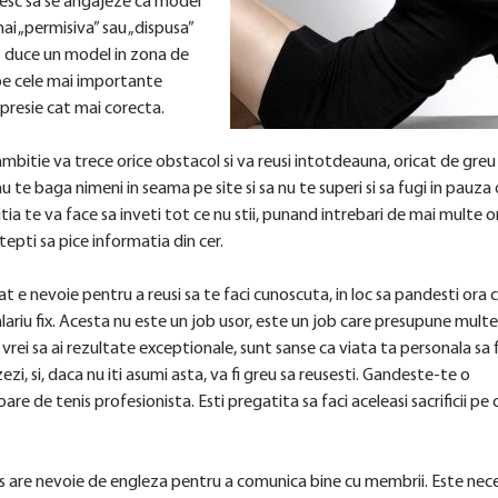
oresc sa se angajeze ca model
ai „permisiva” sau „dispusa”
 duce un model in zona de
s pe cele mai importante
mpresie cat mai corecta.
bitie va trece orice obstacol si va reusi intotdeauna, oricat de greu a
u te baga nimeni in seama pe site si sa nu te superi si sa fugi in pauza
tia te va face sa inveti tot ce nu stii, punand intrebari de mai multe o
stepti sa pice informatia din cer.
at e nevoie pentru a reusi sa te faci cunoscuta, in loc sa pandesti ora 
salariu fix. Acesta nu este un job usor, este un job care presupune multe
nde vrei sa ai rezultate exceptionale, sunt sanse ca viata ta personala sa 
zi, si, daca nu iti asumi asta, va fi greu sa reusesti. Gandeste-te o
re de tenis profesionista. Esti pregatita sa faci aceleasi sacrificii pe 
 are nevoie de engleza pentru a comunica bine cu membrii. Este nec