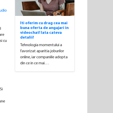
udio
Iti oferim cu drag cea mai
buna oferta de angajari in
l
videochat! Iata cateva
are
detalii!
si cu
Tehnologia momentului a
favorizat aparitia joburilor
online, iar companiile adopta
din ce in ce mai…
Si
iune