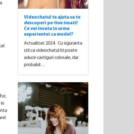
ca
Videochatul te ajuta sa te
descoperi pe tine insati!
Ce vei invata in urma
experientei ca model?
Actualizat 2024 Cu siguranta
cat
stii ca videochatul iti poate
aduce castiguri colosale, dar
probabil…
for,
 in
enta
are!