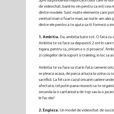
Spre surprinderea majoritatii celor care isi d
de videochat, banii nu vin pentru ca esti cea m
dintre modele. Sunt multe elemente care pot
venituri mari si foarte mari, iar noi le-am ale
dintre ele pentru a te ajuta sa iti formezi o i
1. Ambitia.
Da, ambitia bate tot. O fata cu am
Ambitia te va face sa depasesti 2 ore in care n
tigara, pentru ca „oricum e o zi proasta”. Ambi
zi colegelor de la suport si training, in loc sa a
Ambitia te va face sa stai in fata camerei oric
se pleaca acasa, de parca ai lucra la uzina cu 
sacrificii. La fel ca in cazul oricarei cariere u
afectata, cel putin pana reusesti sa te organize
secunda la o cantareata de top sau la o jucatoa
le fac ele?
2. Engleza.
Un model de videochat de succes