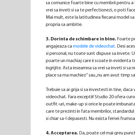
sa comunice foarte bine cu membrii pentru a f
vrei sa inveti si sa te perfectionezi, o poti fac
Mai mult, este la latitudinea fiecarui model sa
propria sa ambitie.
3. Dorinta de schimbare in bine.
Foarte pu
angajeaza ca
modele de videochat
. Desi ace
si personal, nu toate sunt dispuse sa invete. 
poarte un machiaj care ii scoate in evidenta tra
ingrijite. Asta inseamna sa vrei sa inveti si sa 
place sa ma machiez” sau „nu am avut timp sa
Trebuie sa ai grija si sa investesti in tine, daca
videochat. Fara exceptii! Studio 20 ofera cur
outfit-uri, make-up si orice le poate imbunatat
care te prezinti in fata membrilor, standardul
si chiar sa-l depasesti. Nu exista femei frumoa
4. Acceptarea.
Da, poate cel mai greu punct 