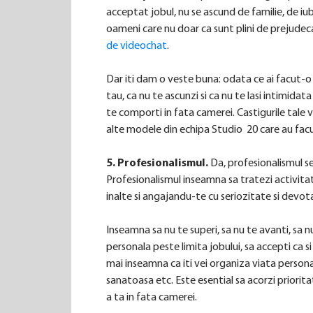
acceptat jobul, nu se ascund de familie, de iubi
oameni care nu doar ca sunt plini de prejudecati,
de videochat
.
Dar iti dam o veste buna: odata ce ai facut-o s
tau, ca nu te ascunzi si ca nu te lasi intimidata
te comporti in fata camerei. Castigurile tale 
alte modele din echipa Studio 20 care au facu
5. Profesionalismul.
Da, profesionalismul se 
Profesionalismul inseamna sa tratezi activit
inalte si angajandu-te cu seriozitate si devot
Inseamna sa nu te superi, sa nu te avanti, sa n
personala peste limita jobului, sa accepti ca si 
mai inseamna ca iti vei organiza viata persona
sanatoasa etc. Este esential sa acorzi priorita
a ta in fata camerei.