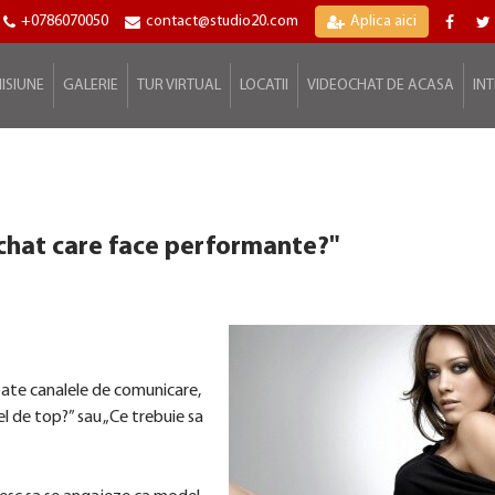
+0786070050
contact@studio20.com
Aplica aici
ISIUNE
GALERIE
TUR VIRTUAL
LOCATII
VIDEOCHAT DE ACASA
IN
chat care face performante?"
toate canalele de comunicare,
l de top?” sau „Ce trebuie sa