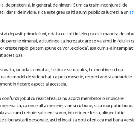
t, de prieteni si, in general, de nimeni. Stim ca traim inconjurati de
 dar si de invidie, si ca este greu sa iti asumi public ca lucrezi la un
st
i ai depasit primele luni, odata ce toti inteleg ca esti mandra de jobu
 de parerile nimanui, atitudinea ta increzatoare se va simti in felul in c
vor creste rapid, putem spune ca vor „exploda”, asa cum s-a intamplat 
t acest pas.
invata, iar odata invatat, te duce si, mai ales, te mentine in top.
atea de model de videochat ca pe o meserie, respectand standardele
ament in fiecare aspect al acesteia.
u confunzi jobul cu realitatea, sa nu acorzi membrilor o implicare
meseria ta, ca orice alta meserie, vine si cu bune, si cu mai putin bune. 
la asa cum trebuie: suficient somn, intretinere fizica, alimentatie
te si bunastarii personale, astfel incat sa poti oferi cea mai buna vers