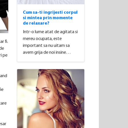
Cum sa-ti ingrijesti corpul
si mintea prin momente
de relaxare?
Intr-o lume atat de agitata si
mereu ocupata, este
r fi.
important sa nu uitam sa
 de
avem grija de noi insine…
ri pe
cand
fie
care
esar