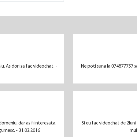
u. As dori sa fac videochat. -
Ne poti suna la 074877757 sau 
omeniu, dar as fi interesata.
Si eu fac videochat de 2luni
lțumesc. - 31.03.2016
mul