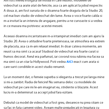
Am fost mereu intrigata de modul in care reusesc modelele de
videochat sa arate atat de fericite, asa ca am aplicat la jobul respectiv.
A doua zi, am fost sunata de o doamna foarte draguta de la Studio 20,
cel mai bun studio de videochat din lume. Avea o voce foarte calda si
m-a invitat la un interviu de angajare, pentru a ne cunoaste si a vedea
in ce masura ma potrivesc acestei meserii.
Aceeasi doamna incantatoare m-a intampinat imediat cum am ajuns la
Studio 20. Avea o atitudine foarte prietenoasa, iar atmosfera era extrem
de placuta, asa ca m-am relaxat imediat. In doar cateva momente, am
reusit sa ma simt ca acasa! Studioul de videochat era foarte curat si
frumos decorat. Aerul era parfumat, iar covorul rosu rubiniu ma facea sa
ma simt ca un star la Hollywood. Poti vedea
AICI
exact cum arata si
care sunt conditiile in acest studio renumit.
La un moment dat, o femeie superba si eleganta a trecut pe langa mine
si mi-a zambit. Radia de fericire! Nu semana deloc cu modelele de
videochat pe care mi le-am imaginat eu, stridente si blazate. Acest
lucru m-a determinat sa accept jobul fara ezitare.
Debutul ca model de videochat a fost greu, deoarece nu prea stiam ce
sa fac in fata camerei video. Aveam multe prejudecati in legatura cu