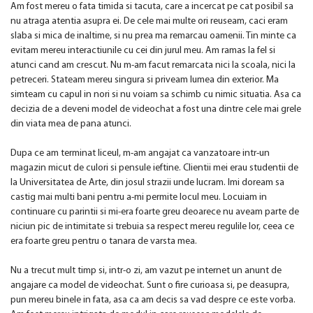
Am fost mereu o fata timida si tacuta, care a incercat pe cat posibil sa
nu atraga atentia asupra ei. De cele mai multe ori reuseam, caci eram
slaba si mica de inaltime, si nu prea ma remarcau oamenii. Tin minte ca
evitam mereu interactiunile cu cei din jurul meu. Am ramas la fel si
atunci cand am crescut. Nu m-am facut remarcata nici la scoala, nici la
petreceri. Stateam mereu singura si priveam lumea din exterior. Ma
simteam cu capul in nori si nu voiam sa schimb cu nimic situatia. Asa ca
decizia de a deveni model de videochat a fost una dintre cele mai grele
din viata mea de pana atunci.
Dupa ce am terminat liceul, m-am angajat ca vanzatoare intr-un
magazin micut de culori si pensule ieftine. Clientii mei erau studentii de
la Universitatea de Arte, din josul strazii unde lucram. Imi doream sa
castig mai multi bani pentru a-mi permite locul meu. Locuiam in
continuare cu parintii si mi-era foarte greu deoarece nu aveam parte de
niciun pic de intimitate si trebuia sa respect mereu regulile lor, ceea ce
era foarte greu pentru o tanara de varsta mea.
Nu a trecut mult timp si, intr-o zi, am vazut pe internet un anunt de
angajare ca model de videochat. Sunt o fire curioasa si, pe deasupra,
pun mereu binele in fata, asa ca am decis sa vad despre ce este vorba.