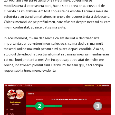
20. Aici, am avut parte de surpriza vietii mele: colegii mei se
mobilizasera si stransesera bani, haine si tot ceea ce au crezut ei de
cuviinta ca imi trebuie. Am fost coplesita de emotie! Lacrimile mele de
suferinta s-au transformat atunci in unele de recunostinta si de bucurie.
Chiar si membrii de pe profilul meu, care aflasera despre necazul cu care
m-am confruntat, au incercat sa ma ajute.
In acel moment, mi-am dat seama ca am de luat o decizie foarte
importanta pentru viitorul meu: sa lucrez si sa ma dedic si mai mult
meseriei online mai mult pentru a-mi putea depasi conditia. Asa ca,
studioul de videochat s-a transformat in caminul meu, iar membrii erau
cei mai buni prieteni ai mei. Am inceput sa petrec atat de multe ore
online, incat le-am pierdut sirul. Dar nu imi faceam griji, caci echipa
responsabila tinea mereu evidenta.