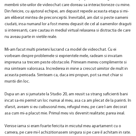
membrii site-urilor de videochat care doreau sa interactioneze cu mine.
Din fericire, cu ajutorul echipei, am depasit repede aceasta etapa si mi-
am eliberat mintea de preconceptii. Inevitabil, am dat si peste oameni
ciudati, insa numarul lor a fost mereu depasit de cel al oamenilor draguti
si interesanti, care cautau in mediul virtual relaxarea si distractia de care
nu aveau parte in vietile reale.
Mi-am facut multi prieteni lucrand ca model de videochat. Cu ei
vorbeam despre problemele si exprientele mele, radeam si invatam
impreuna sa trecem peste obstacole. Primeam mereu complimente si
ma simteam valoroasa. Increderea in mine a crescut uimitor de mult in
aceasta perioada. Simteam ca, daca imi propun, pot sa mut chiar si
muntii din loc.
Dupa un an si jumatate la Studio 20, am reusit sa strang suficienti bani
incat sa-mi permit un loc numai al meu, asa ca am plecat de la parinti. In
sfarsit, aveam si eu cuibusorul meu, refugiul meu, pe care l-am decorat
asa cum mi-a placut mie. Primul meu vis devenit realitate; parea ireal.
Venise iarna si eram foarte fericita in micutul meu apartament cu o
camera, pe care mi-l achizitionasem singura si pe care il achitam in rate.