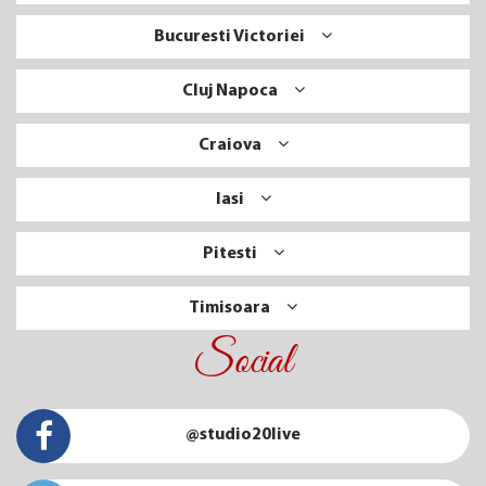
Bucuresti Victoriei
Cluj Napoca
Craiova
Iasi
Pitesti
Timisoara
Social
@studio20live