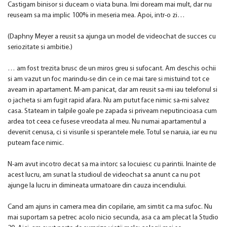
Castigam binisor si duceam o viata buna. Imi doream mai mult, dar nu
reuseam sa ma implic 100% in meseria mea. Apoi, intr-o zi…
(Daphny Meyer a reusit sa ajunga un model de videochat de succes cu
seriozitate si ambitie.)
… am fost trezita brusc de un miros greu si sufocant. Am deschis ochii
si am vazut un foc marindu-se din ce in ce mai tare si mistuind tot ce
aveam in apartament. M-am panicat, dar am reusit sa-mi iau telefonul si
o jacheta si am fugit rapid afara. Nu am putut face nimic sa-mi salvez
casa. Stateam in talpile goale pe zapada si priveam neputincioasa cum
ardea tot ceea ce fusese vreodata al meu. Nu numai apartamentul a
devenit cenusa, ci si visurile si sperantele mele. Totul se naruia, iar eu nu
puteam face nimic.
N-am avut incotro decat sa ma intorc sa locuiesc cu parintii. Inainte de
acest lucru, am sunat la studioul de videochat sa anunt ca nu pot
ajunge la lucru in dimineata urmatoare din cauza incendiului.
Cand am ajuns in camera mea din copilarie, am simtit ca ma sufoc. Nu
mai suportam sa petrec acolo nicio secunda, asa ca am plecat la Studio