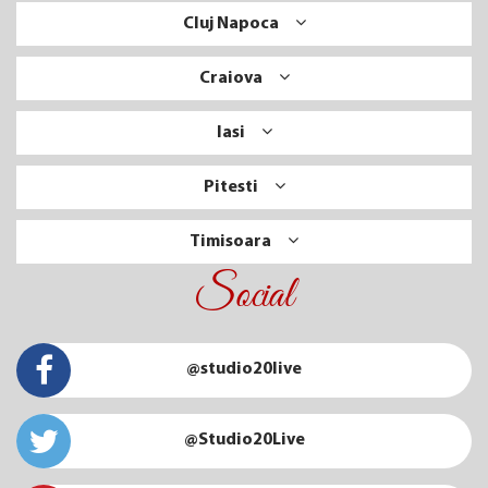
Cluj Napoca
Craiova
Iasi
Pitesti
Timisoara
Social
@studio20live
@Studio20Live