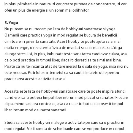
In plus, plimbarile in natura iti vor creste puterea de concentrare, iti vor
oferi un plus de energie si un somn mai odihnitor.
5. Yoga
Nu puteam sa nu trecem pe lista de hobby-uri sanatoase si yoga.
Oamenii care practica yoga in mod regulat se bucura de beneficii
uimitoare in privinta sanatatii. Acest hobby te poate ajuta sa ai mai
multa energie, o rezistenta fizica de invidiat si sa fii mai relaxat. Yoga
alunga stresul si, in plus, imbunatateste sanatatea cardiovasculara, asa
ca o poti practica in timpul liber, daca iti doresti sa te simti mai bine.
Poate ca nu te incanta atat de tare mersul la o sala de yoga, insa nici nu
este necesar. Poti folosi internetul ca sa cauti filmulete utile pentru
practicarea acestei activitati acasa!
Aceasta este lista de hobby-uri sanatoase care te poate inspira atunci
cand vrei sa-ti petreci timpul liber intr-un mod placut si sanatos! Fiecare
clipa, minut sau ora conteaza, asa ca nu ar trebui sa iti irosesti timpul
liber intr-un mod daunator sanatatii.
Studiaza aceste hobby-uri si alege o activitate pe care sa o practici in
mod regulat. Vei fi uimita de schimbarile care se vor produce in corpul