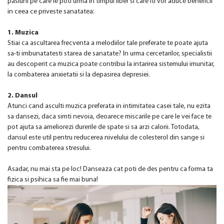
pasiuni pe care le poti urma in timpul liber si care iti vor aduce beneficii
in ceea ce priveste sanatatea:
1. Muzica
Stiai ca ascultarea frecventa a melodiilor tale preferate te poate ajuta
sa-ti imbunatatesti starea de sanatate? In urma cercetarilor, specialistii
au descoperit ca muzica poate contribui la intarirea sistemului imunitar,
la combaterea anxietatii si la depasirea depresiei.
2. Dansul
Atunci cand asculti muzica preferata in intimitatea casei tale, nu ezita
sa dansezi, daca simti nevoia, deoarece miscarile pe care le vei face te
pot ajuta sa ameliorezi durerile de spate si sa arzi calorii. Totodata,
dansul este util pentru reducerea nivelului de colesterol din sange si
pentru combaterea stresului.
Asadar, nu mai sta pe loc! Danseaza cat poti de des pentru ca forma ta
fizica si psihica sa fie mai buna!