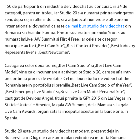
150 de participanti din industria de videochat au concurat, in 34 de
categorii, pentru un trofeu, iar Studio 20 s-a numarat printre invingatorii
serii, dupa ce, in ultimii doi ani, si-a adjudecat numeroase alte premii
internationale, dovedind ca este
cel mai bun studio de videochat
din
Romania si chiar din Europa. Printre sustinatorii premiilor Ynot s-au
numarat ImLive, AW Summit si Flirt 4 Free, iar celelalte categorii
principale au fost „Best Cam Site”, „Best Content Provider”, „Best Industry
Representative” si „Best Newcomer".
Castigarea celor doua trofee, „Best Cam Studio” si „Best Live Cam
Model”, vine ca o incununare a activitatilor Studio 20, care se afla intr-
un continuu proces de evolutie. Cel mai bun studio de videochat din
Romania are in portofoliu si premiile „Best Live Cam Studio of the Year”,
„Best Emerging Live Studio” si „Best Live Cam Model Personal Site”,
castigat de Devious Angel, titluri primite la GFY 2015 din Las Vegas, in
Statele Unite ale Americii, la gala AW Summit, de la Mamaia si la gala
Live Cam Awards, organizata la inceputul acestui an la Barcelona, in
Spania.
Studio 20 este un studio de videochat modern, prezent deja in
Bucuresti si in Cluj, dar care are in plan extinderea in toata Romania.