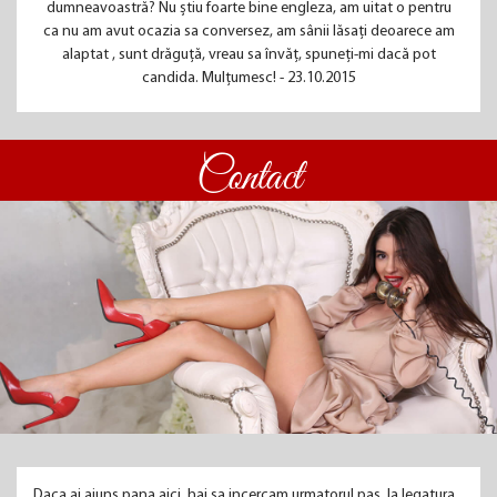
dumneavoastră? Nu știu foarte bine engleza, am uitat o pentru
ca nu am avut ocazia sa conversez, am sânii lăsați deoarece am
alaptat , sunt drăguță, vreau sa învăț, spuneți-mi dacă pot
candida. Mulțumesc! - 23.10.2015
Contact
Daca ai ajuns pana aici, hai sa incercam urmatorul pas. Ia legatura