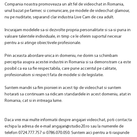
Compania noastra promoveaza un alt fel de videochat in Romania,
unul bazat pe farmec si comunicare, pe modele de videochat glamour,
nu pe nuditate, separand clar industria Live Cam de cea adult.
Incurajam modelele sa-si dezvolte propria personalitate si sa-si puna in
valoare talentele individuale, in timp ce le oferim suportul necesar
pentru a-si atinge obiectivele profesionale.
Prin aceasta abordare unica in domeniu, ne dorim sa schimbam
perceptia asupra aces
t
ei industrii in Romania si sa demonstram ca este
posibil ca ea sa fie respectabila, care pune accentul pe calitate,
profesionalism si respect fata de modele si de legislatie.
Suntem mandri sa fim pionieri in acest tip de videochat si suntem
hotarati sa continuam sa ridicam standardele in acest domeniu, atat in
Romania, cat si in intreaga lume.
Daca vrei mai multe informatii despre angajari videochat, poti contacta
echipa la adresa de e-mail
angajari@studio20.ro
sau la numerele de
telefon 0724.777.757 si 0786.070.050. Suntem aici pentru a-ti raspunde