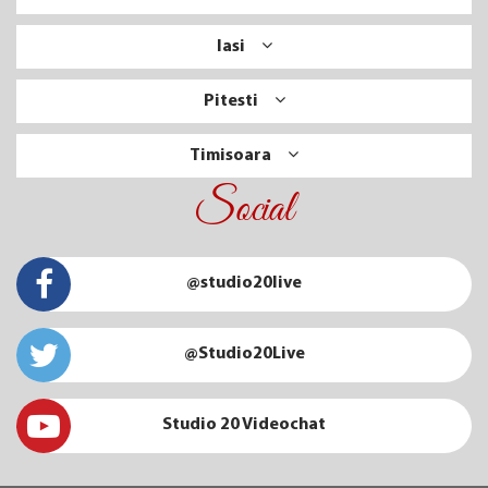
Iasi
Pitesti
Timisoara
Social
@studio20live
@Studio20Live
Studio 20 Videochat