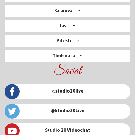
Craiova
Iasi
Pitesti
Timisoara
Social
@studio20live
@Studio20Live
Studio 20 Videochat