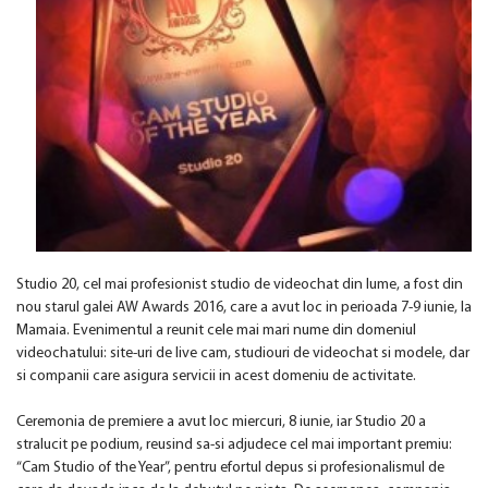
Studio 20, cel mai profesionist studio de videochat din lume, a fost din
nou starul galei AW Awards 2016, care a avut loc in perioada 7-9 iunie, la
Mamaia. Evenimentul a reunit cele mai mari nume din domeniul
videochatului: site-uri de live cam, studiouri de videochat si modele, dar
si companii care asigura servicii in acest domeniu de activitate.
Ceremonia de premiere a avut loc miercuri, 8 iunie, iar Studio 20 a
stralucit pe podium, reusind sa-si adjudece cel mai important premiu:
“Cam Studio of the Year”, pentru efortul depus si profesionalismul de