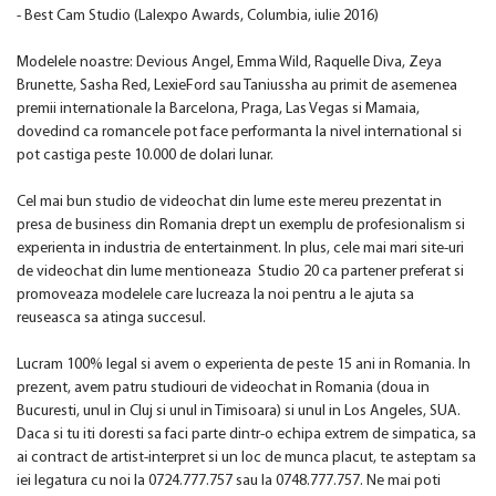
- Best Cam Studio (Lalexpo Awards, Columbia, iulie 2016)
Modelele noastre: Devious Angel, Emma Wild, Raquelle Diva, Zeya
Brunette, Sasha Red, LexieFord sau Taniussha au primit de asemenea
premii internationale la Barcelona, Praga, Las Vegas si Mamaia,
dovedind ca romancele pot face performanta la nivel international si
pot castiga peste 10.000 de dolari lunar.
Cel mai bun studio de videochat din lume este mereu prezentat in
presa de business din Romania drept un exemplu de profesionalism si
experienta in industria de entertainment. In plus, cele mai mari site-uri
de videochat din lume mentioneaza Studio 20 ca partener preferat si
promoveaza modelele care lucreaza la noi pentru a le ajuta sa
reuseasca sa atinga succesul.
Lucram 100% legal si avem o experienta de peste 15 ani in Romania. In
prezent, avem patru studiouri de videochat in Romania (doua in
Bucuresti, unul in Cluj si unul in Timisoara) si unul in Los Angeles, SUA.
Daca si tu iti doresti sa faci parte dintr-o echipa extrem de simpatica, sa
ai contract de artist-interpret si un loc de munca placut, te asteptam sa
iei legatura cu noi la 0724.777.757 sau la 0748.777.757. Ne mai poti