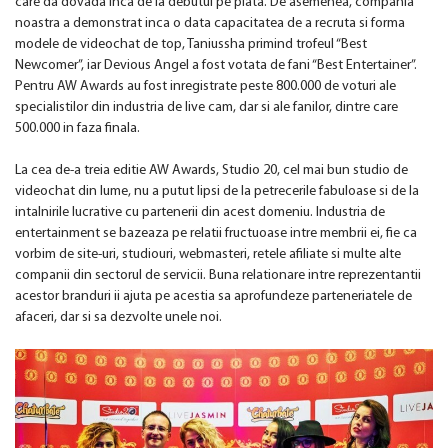
care da dovada inca de la debutul pe piata. De asemenea, compania
noastra a demonstrat inca o data capacitatea de a recruta si forma
modele de videochat de top, Taniussha primind trofeul “Best
Newcomer”, iar Devious Angel a fost votata de fani “Best Entertainer”.
Pentru AW Awards au fost inregistrate peste 800.000 de voturi ale
specialistilor din industria de live cam, dar si ale fanilor, dintre care
500.000 in faza finala.
La cea de-a treia editie AW Awards, Studio 20, cel mai bun studio de
videochat din lume, nu a putut lipsi de la petrecerile fabuloase si de la
intalnirile lucrative cu partenerii din acest domeniu. Industria de
entertainment se bazeaza pe relatii fructuoase intre membrii ei, fie ca
vorbim de site-uri, studiouri, webmasteri, retele afiliate si multe alte
companii din sectorul de servicii. Buna relationare intre reprezentantii
acestor branduri ii ajuta pe acestia sa aprofundeze parteneriatele de
afaceri, dar si sa dezvolte unele noi.