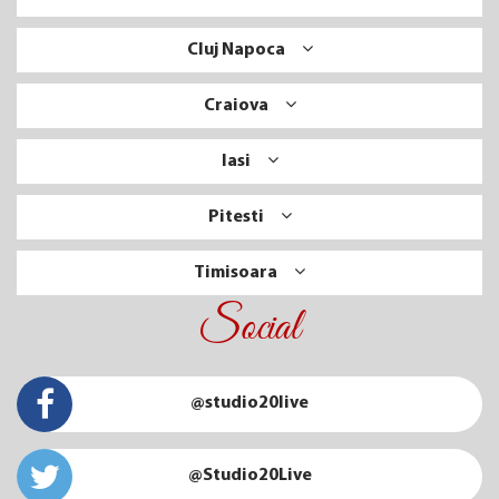
Cluj Napoca
Craiova
Iasi
Pitesti
Timisoara
Social
@studio20live
@Studio20Live