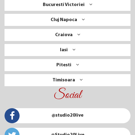
Bucuresti Victoriei
Cluj Napoca
Craiova
Iasi
Pitesti
Timisoara
Social
@studio20live