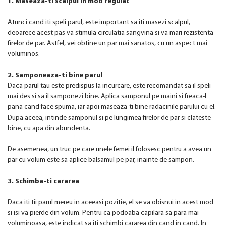
1. Maseaza-ti scalpul in mod regulat
Atunci cand iti speli parul, este important sa iti masezi scalpul,
deoarece acest pas va stimula circulatia sangvina si va mari rezistenta
firelor de par. Astfel, vei obtine un par mai sanatos, cu un aspect mai
voluminos.
2. Samponeaza-ti bine parul
Daca parul tau este predispus la incurcare, este recomandat sa il speli
mai des si sa il samponezi bine. Aplica samponul pe maini si freaca-l
pana cand face spuma, iar apoi maseaza-ti bine radacinile parului cu el.
Dupa aceea, intinde samponul si pe lungimea firelor de par si clateste
bine, cu apa din abundenta.
De asemenea, un truc pe care unele femei il folosesc pentru a avea un
par cu volum este sa aplice balsamul pe par, inainte de sampon.
3. Schimba-ti cararea
Daca iti tii parul mereu in aceeasi pozitie, el se va obisnui in acest mod
si isi va pierde din volum. Pentru ca podoaba capilara sa para mai
voluminoasa, este indicat sa iti schimbi cararea din cand in cand. In