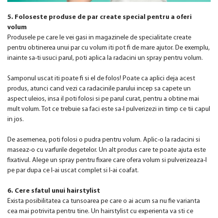
5. Foloseste produse de par create special pentru a oferi
volum
Produsele pe care le vei gasi in magazinele de specialitate create
pentru obtinerea unui par cu volum iti pot fi de mare ajutor. De exemplu,
inainte sa-ti usuci parul, poti aplica la radacini un spray pentru volum.
Samponul uscat iti poate fi si el de folos! Poate ca aplici deja acest
produs, atunci cand vezi ca radacinile parului incep sa capete un
aspect uleios, insa il poti folosi si pe parul curat, pentru a obtine mai
mult volum. Tot ce trebuie sa faci este sa-l pulverizezi in timp ce tii capul
in jos.
De asemenea, poti folosi o pudra pentru volum. Aplic-o la radacini si
maseaz-o cu varfurile degetelor. Un alt produs care te poate ajuta este
fixativul. Alege un spray pentru fixare care ofera volum si pulverizeaza-l
pe par dupa ce l-ai uscat complet si l-ai coafat.
6. Cere sfatul unui hairstylist
Exista posibilitatea ca tunsoarea pe care o ai acum sa nu fie varianta
cea mai potrivita pentru tine. Un hairstylist cu experienta va sti ce