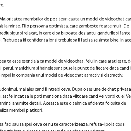
re.
 Majoritatea membrilor de pe siteuri cauta un model de videochat ca
chis la minte. Fii o persoana optimista, care zambeste foarte mult. De
u sigur si relaxat, in care ei sa isi poata dezlantui gandurile si fantez
Trebuie sa fii confidenta lor si trebuie sa ii faci sa se simta bine. In ac
tatea ta este esentiala ca model de videochat, felul in care arati este, d
parul, manichiura si hainele sunt puse la punct de fiecare data cand i
 timpul in compania unui model de videochat atractiv si distractiv.
onimul, mai ales cand il intrebi ceva. Dupa o sesiune de chat privata
astfel incat sa le poti mentiona data viitoare cand vei vorbi cu el. Ve
 aminti anumite detalii. Aceasta este o tehnica eficienta folosita de
liza membrii platitori.
a faci sau sa spui ceva ce nu te caracterizeaza, refuza-l politicos si