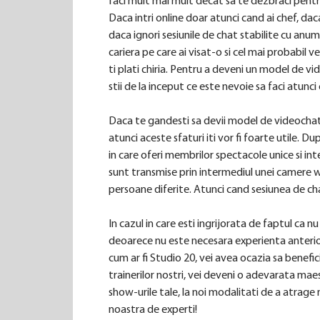
faci mult mai mult decat sa te dezbraci pent
Daca intri online doar atunci cand ai chef, daca 
daca ignori sesiunile de chat stabilite cu anu
cariera pe care ai visat-o si cel mai probabil v
ti plati chiria. Pentru a deveni un model de v
stii de la inceput ce este nevoie sa faci atunci 
Daca te gandesti sa devii model de videochat 
atunci aceste sfaturi iti vor fi foarte utile. 
in care oferi membrilor spectacole unice si int
sunt transmise prin intermediul unei camere we
persoane diferite. Atunci cand sesiunea de ch
In cazul in care esti ingrijorata de faptul ca nu
deoarece nu este necesara experienta anterio
cum ar fi Studio 20, vei avea ocazia sa benefic
trainerilor nostri, vei deveni o adevarata maest
show-urile tale, la noi modalitati de a atrage 
noastra de experti!