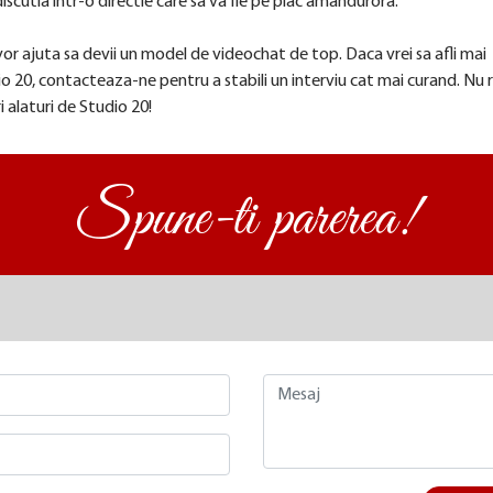
iscutia intr-o directie care sa va fie pe plac amandurora.
 vor ajuta sa devii un model de videochat de top. Daca vrei sa afli mai
o 20, contacteaza-ne pentru a stabili un interviu cat mai curand. Nu 
i alaturi de Studio 20!
Spune-ti parerea!