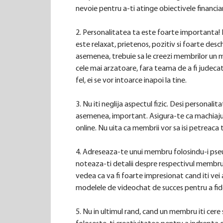
nevoie pentru a-ti atinge obiectivele financia
2. Personalitatea ta este foarte importanta!
este relaxat, prietenos, pozitiv si foarte des
asemenea, trebuie sa le creezi membrilor un medi
cele mai arzatoare, fara teama de a fi judecati. 
fel, ei se vor intoarce inapoi la tine.
3. Nu iti neglija aspectul fizic. Desi personali
asemenea, important. Asigura-te ca machiajul, 
online. Nu uita ca membrii vor sa isi petreaca
4. Adreseaza-te unui membru folosindu-i pseud
noteaza-ti detalii despre respectivul membru, 
vedea ca va fi foarte impresionat cand iti vei
modelele de videochat de succes pentru a fide
5. Nu in ultimul rand, cand un membru iti cere s