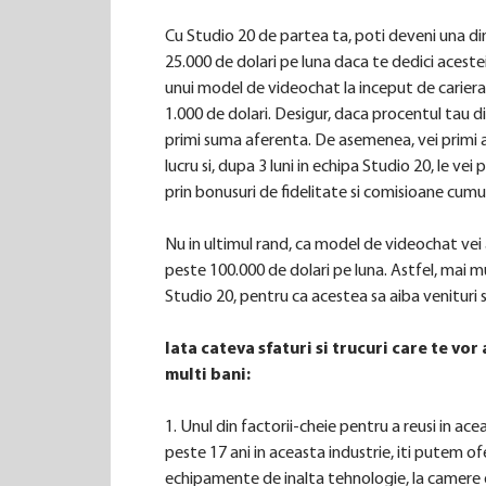
Cu Studio 20 de partea ta, poti deveni una di
25.000 de dolari pe luna daca te dedici acest
unui model de videochat la inceput de cariera,
1.000 de dolari. Desigur, daca procentul tau di
primi suma aferenta. De asemenea, vei primi a
lucru si, dupa 3 luni in echipa Studio 20, le ve
prin bonusuri de fidelitate si comisioane cumu
Nu in ultimul rand, ca model de videochat ve
peste 100.000 de dolari pe luna. Astfel, mai mu
Studio 20, pentru ca acestea sa aiba venituri s
Iata cateva sfaturi si trucuri care te vo
multi bani:
1. Unul din factorii-cheie pentru a reusi in ac
peste 17 ani in aceasta industrie, iti putem of
echipamente de inalta tehnologie, la camere d