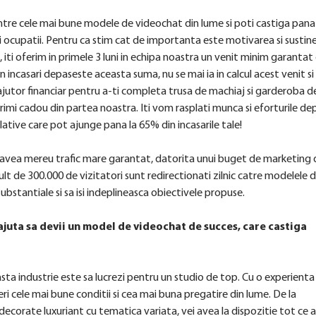
ntre cele mai bune modele de videochat din lume si poti castiga pana 
ei ocupatii. Pentru ca stim cat de importanta este motivarea si sustin
 iti oferim in primele 3 luni in echipa noastra un venit minim garantat
n incasari depaseste aceasta suma, nu se mai ia in calcul acest venit si
jutor financiar pentru a-ti completa trusa de machiaj si garderoba d
i primi cadou din partea noastra. Iti vom rasplati munca si eforturile d
lative care pot ajunge pana la 65% din incasarile tale!
i avea mereu trafic mare garantat, datorita unui buget de marketing 
lt de 300.000 de vizitatori sunt redirectionati zilnic catre modelele d
ubstantiale si sa isi indeplineasca obiectivele propuse.
r ajuta sa devii un model de videochat de succes, care castiga
easta industrie este sa lucrezi pentru un studio de top. Cu o experienta
eri cele mai bune conditii si cea mai buna pregatire din lume. De la
ecorate luxuriant cu tematica variata, vei avea la dispozitie tot ce a