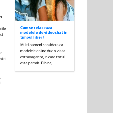
re
Cum se relaxeaza
iile
modelele de videochat in
est
timpul liber?
Multi oameni considera ca
modelele online duc o viata
e
extravaganta, in care totul
ntri
este permis. Ei bine,…
,
i