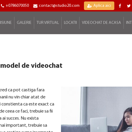
+0786070050
contact@studio20.com
Aplica aici
ISIUNE
GALERIE
TUR VIRTUAL
LOCATII
VIDEOCHAT DE ACASA
IN
a model de videochat
cred ca pot castiga fara
anii nu vin chiar atat de
ii constienta ca este exact ca
e ceea ce faci, trebuie sa fii
 ai succes. Nu exista
 mai important, trebuie sa