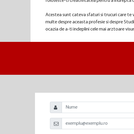
foloseste-ti creativitatea pentru a indrepta d
Acestea sunt cateva sfaturi si trucuri care te
multe despre aceasta profesie si despre Studi
ocazia de a-ti indeplini cele mai arztoare visur