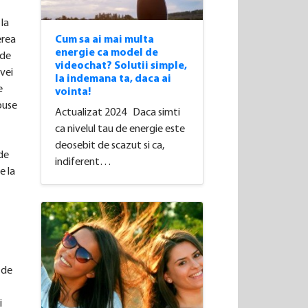
la
Cum sa ai mai multa
erea
energie ca model de
 de
videochat? Solutii simple,
 vei
la indemana ta, daca ai
e
vointa!
epuse
Actualizat 2024 Daca simti
ca nivelul tau de energie este
deosebit de scazut si ca,
de
indiferent…
e la
 de
i