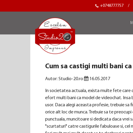
+0748777757
/
M
Cum sa castigi multi bani c
Autor: Studio-20.ro
16.05.2017
In societatea actuala, exista multe fete care 
efort multi bani ca model de videochat. Insa b
usor. Daca alegi aceasta profesie, trebuie sa f
orice alt loc de munca. Trebuie sa te preocupi d
punctuala, muncitoare si dedicata daca vrei sa
"scurtaturi" catre castigurile fabuloase si, cel