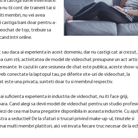
ru a castiga sume insemnate.
nu tii cont de trainerii tai si
miti membri, nu vei avea
ei castiga bani doar pentru a-
ideochat de top, trebuie sa
cand intri online.
sau daca ai experienta in acest domeniu, dar nu castigi cat ai crezut,
Dupa cum stii, activitatea de model de videochat presupune un act artist
eresante. In cazul in care sesiunea de chat este publica, aceste show-u
b conectate la laptopul tau, pe diferite site-uri de videochat, la
at este una privata, sunteti doar tu si membrul respectiv.
 ai suficienta experienta in industria de videochat, nu iti face griji,
ara. Cand alegi sa devii model de videochat pentru un studio profesi
iezi de cea mai buna pregatire disponibila in aceasta industrie. Cu aju
ra a seductiei! De la sfaturi si trucuri privind make-up-ul, tinutele si
mai multi membri platitori, aici vei invata fiecare truc necesar de la ec