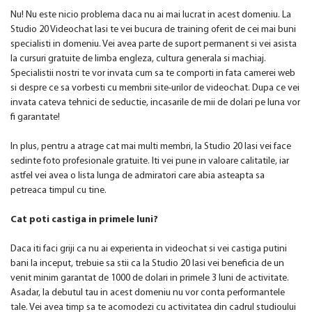
Nu! Nu este nicio problema daca nu ai mai lucrat in acest domeniu. La
Studio 20 Videochat Iasi te vei bucura de training oferit de cei mai buni
specialisti in domeniu. Vei avea parte de suport permanent si vei asista
la cursuri gratuite de limba engleza, cultura generala si machiaj.
Specialistii nostri te vor invata cum sa te comporti in fata camerei web
si despre ce sa vorbesti cu membrii site-urilor de videochat. Dupa ce vei
invata cateva tehnici de seductie, incasarile de mii de dolari pe luna vor
fi garantate!
In plus, pentru a atrage cat mai multi membri, la Studio 20 Iasi vei face
sedinte foto profesionale gratuite. Iti vei pune in valoare calitatile, iar
astfel vei avea o lista lunga de admiratori care abia asteapta sa
petreaca timpul cu tine.
Cat poti castiga in primele luni?
Daca iti faci griji ca nu ai experienta in videochat si vei castiga putini
bani la inceput, trebuie sa stii ca la Studio 20 Iasi vei beneficia de un
venit minim garantat de 1000 de dolari in primele 3 luni de activitate.
Asadar, la debutul tau in acest domeniu nu vor conta performantele
tale. Vei avea timp sa te acomodezi cu activitatea din cadrul studioului