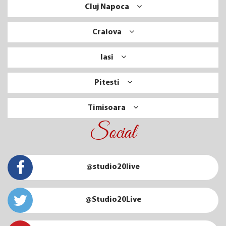
Cluj Napoca
Craiova
Iasi
Pitesti
Timisoara
Social
@studio20live
@Studio20Live