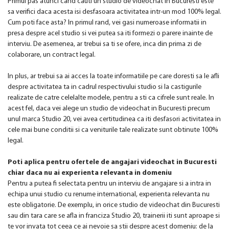
Primul pas atunci cand cauti un studio de videochat in Bucuresti este
sa verifici daca acesta isi desfasoara activitatea intr-un mod 100% legal.
Cum poti face asta? In primul rand, vei gasi numeroase informatii in
presa despre acel studio si vei putea sa iti formezi o parere inainte de
interviu. De asemenea, ar trebui sa ti se ofere, inca din prima zi de
colaborare, un contract legal.
In plus, ar trebui sa ai acces la toate informatiile pe care doresti sa le afli
despre activitatea ta in cadrul respectivului studio si la castigurile
realizate de catre celelalte modele, pentru a sti ca cifrele sunt reale. In
acest fel, daca vei alege un studio de videochat in Bucuresti precum
unul marca Studio 20, vei avea certitudinea ca iti desfasori activitatea in
cele mai bune conditii si ca veniturile tale realizate sunt obtinute 100%
legal.
Poti aplica pentru ofertele de angajari videochat in Bucuresti
chiar daca nu ai experienta relevanta in domeniu
Pentru a putea fi selectata pentru un interviu de angajare si a intra in
echipa unui studio cu renume international, experienta relevanta nu
este obligatorie. De exemplu, in orice studio de videochat din Bucuresti
sau din tara care se afla in franciza Studio 20, trainerii iti sunt aproape si
te vor invata tot ceea ce ai nevoie sa stii despre acest domeniu: de la