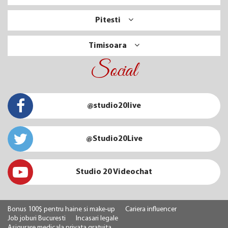
Pitesti
Timisoara
Social
@studio20live
@Studio20Live
Studio 20 Videochat
Bonus 100$ pentru haine si make-up
Cariera influencer
Job joburi Bucuresti
Incasari legale
Asigurare medicala privata gratuita