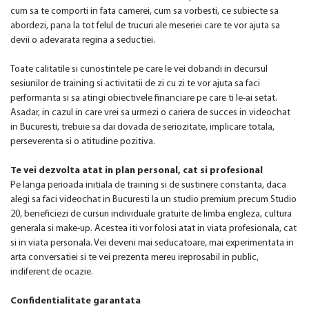
cum sa te comporti in fata camerei, cum sa vorbesti, ce subiecte sa
abordezi, pana la tot felul de trucuri ale meseriei care te vor ajuta sa
devii o adevarata regina a seductiei.
Toate calitatile si cunostintele pe care le vei dobandi in decursul
sesiunilor de training si activitatii de zi cu zi te vor ajuta sa faci
performanta si sa atingi obiectivele financiare pe care ti le-ai setat.
Asadar, in cazul in care vrei sa urmezi o cariera de succes in videochat
in Bucuresti, trebuie sa dai dovada de seriozitate, implicare totala,
perseverenta si o atitudine pozitiva.
Te vei dezvolta atat in plan personal, cat si profesional
Pe langa perioada initiala de training si de sustinere constanta, daca
alegi sa faci videochat in Bucuresti la un studio premium precum Studio
20, beneficiezi de cursuri individuale gratuite de limba engleza, cultura
generala si make-up. Acestea iti vor folosi atat in viata profesionala, cat
si in viata personala. Vei deveni mai seducatoare, mai experimentata in
arta conversatiei si te vei prezenta mereu ireprosabil in public,
indiferent de ocazie.
Confidentialitate garantata