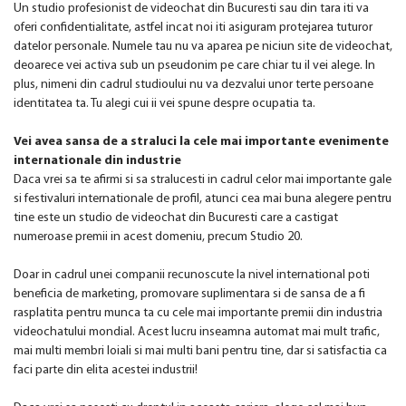
Un studio profesionist de videochat din Bucuresti sau din tara iti va
oferi confidentialitate, astfel incat noi iti asiguram protejarea tuturor
datelor personale. Numele tau nu va aparea pe niciun site de videochat,
deoarece vei activa sub un pseudonim pe care chiar tu il vei alege. In
plus, nimeni din cadrul studioului nu va dezvalui unor terte persoane
identitatea ta. Tu alegi cui ii vei spune despre ocupatia ta.
Vei avea sansa de a straluci la cele mai importante evenimente
internationale din industrie
Daca vrei sa te afirmi si sa stralucesti in cadrul celor mai importante gale
si festivaluri internationale de profil, atunci cea mai buna alegere pentru
tine este un studio de videochat din Bucuresti care a castigat
numeroase premii in acest domeniu, precum Studio 20.
Doar in cadrul unei companii recunoscute la nivel international poti
beneficia de marketing, promovare suplimentara si de sansa de a fi
rasplatita pentru munca ta cu cele mai importante premii din industria
videochatului mondial. Acest lucru inseamna automat mai mult trafic,
mai multi membri loiali si mai multi bani pentru tine, dar si satisfactia ca
faci parte din elita acestei industrii!